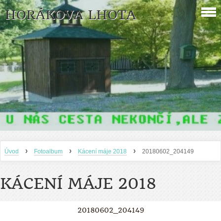
HORÁKOVA LHOTA
›
›
›
Úvod
Fotoalbum
Kácení máje 2018
20180602_204149
KÁCENÍ MÁJE 2018
20180602_204149