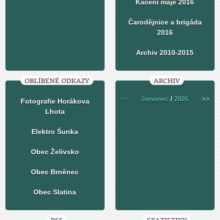
Kácení máje 2016
Čarodějnice a brigáda
2016
Archiv 2010-2015
OBLÍBENÉ ODKAZY
ARCHIV
<<
červenec
/
2026
>>
Fotografie Horákova
Lhota
Elektro Šunka
Obec Želivsko
Obec Brněnec
Obec Slatina