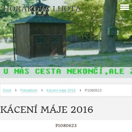
HORÁKOVA LHOTA
›
›
›
Úvod
Fotoalbum
Kácení máje 2016
P1080623
KÁCENÍ MÁJE 2016
P1080623