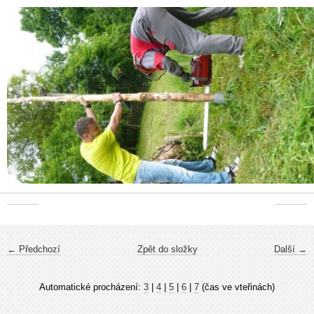
← Předchozí
Zpět do složky
Další →
Automatické procházení:
3
|
4
|
5
|
6
|
7
(čas ve vteřinách)