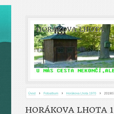
HORÁKOVA LHOTA
›
›
›
Úvod
Fotoalbum
Horákova Lhota 1970
20190
HORÁKOVA LHOTA 1