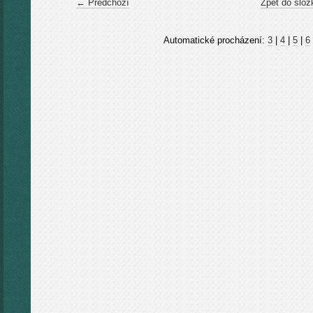
← Předchozí
Zpět do slož
Automatické procházení:
3
|
4
|
5
|
6