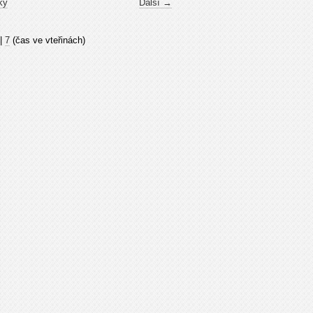
ky
Další →
|
7
(čas ve vteřinách)