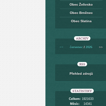
Obec Želivsko
Obec Brněnec
Obec Slatina
ARCHIV
<<
červenec
/
2026
>>
RSS
Přehled zdrojů
STATISTIKY
Celkem:
1921633
Měsíc:
14341