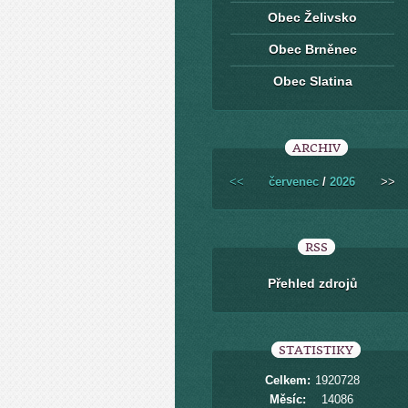
Obec Želivsko
Obec Brněnec
Obec Slatina
ARCHIV
<<
červenec
/
2026
>>
RSS
Přehled zdrojů
STATISTIKY
Celkem:
1920728
Měsíc:
14086