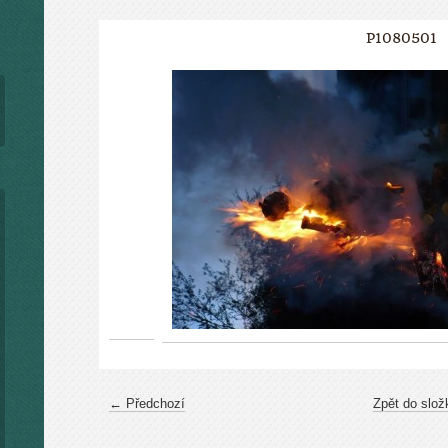
P1080501
← Předchozí
Zpět do slož