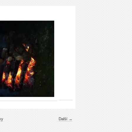
ky
Další →