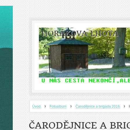
HORÁKOVA LHOTA
›
›
›
Úvod
Fotoalbum
Čarodějnice a brigáda 2016
ČARODĚJNICE A BRI