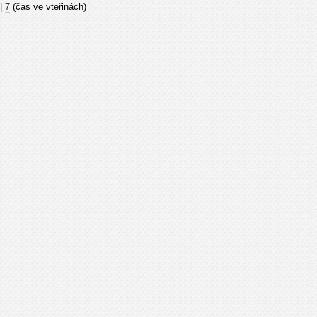
|
7
(čas ve vteřinách)