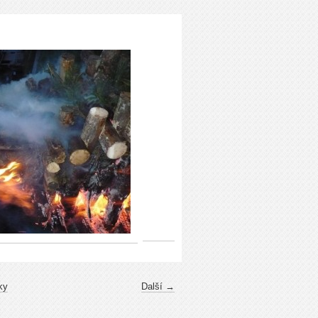
ky
Další →