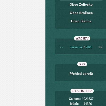
Obec Želivsko
Obec Brněnec
Obec Slatina
ARCHIV
<<
červenec
/
2026
>>
RSS
Přehled zdrojů
STATISTIKY
Celkem:
1921537
Měsíc:
14326