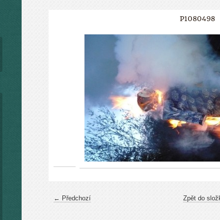
P1080498
← Předchozí
Zpět do slož