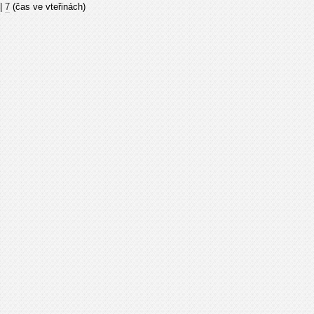
|
7
(čas ve vteřinách)