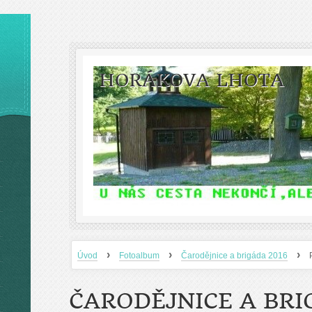
HORÁKOVA LHOTA
›
›
›
Úvod
Fotoalbum
Čarodějnice a brigáda 2016
ČARODĚJNICE A BRI