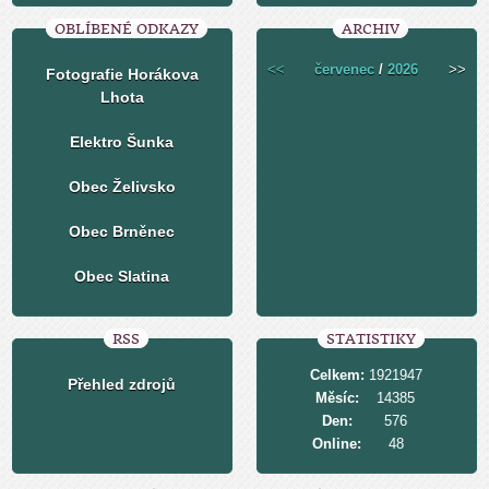
OBLÍBENÉ ODKAZY
ARCHIV
<<
červenec
/
2026
>>
Fotografie Horákova
Lhota
Elektro Šunka
Obec Želivsko
Obec Brněnec
Obec Slatina
RSS
STATISTIKY
Celkem:
1921947
Přehled zdrojů
Měsíc:
14385
Den:
576
Online:
48