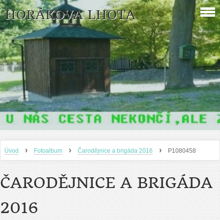
HORÁKOVA LHOTA
›
›
›
Úvod
Fotoalbum
Čarodějnice a brigáda 2016
P1080458
ČARODĚJNICE A BRIGÁDA
2016