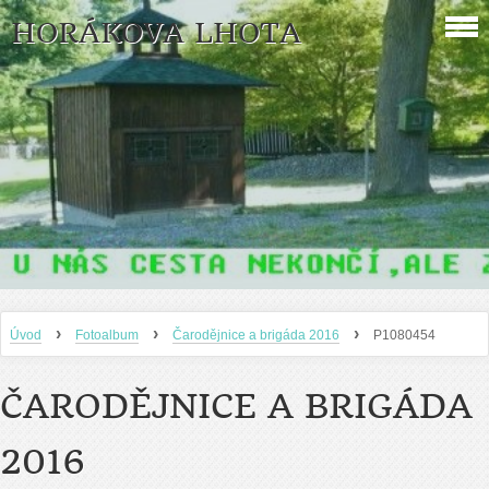
HORÁKOVA LHOTA
›
›
›
Úvod
Fotoalbum
Čarodějnice a brigáda 2016
P1080454
ČARODĚJNICE A BRIGÁDA
2016