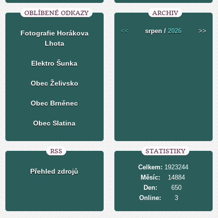
OBLÍBENÉ ODKAZY
ARCHIV
<<
srpen /
2026
>>
Fotografie Horákova
Lhota
Elektro Šunka
Obec Želivsko
Obec Brněnec
Obec Slatina
RSS
STATISTIKY
Celkem:
1923244
Přehled zdrojů
Měsíc:
14884
Den:
650
Online:
3