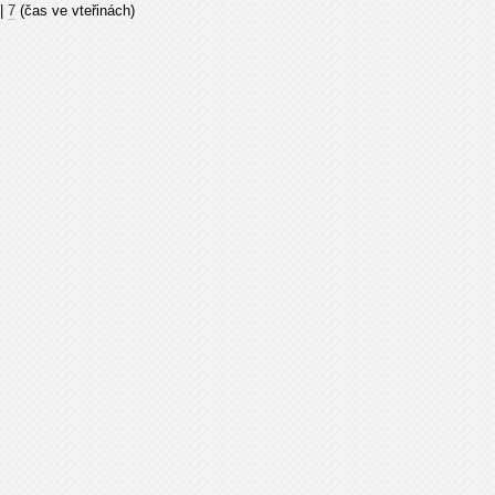
|
7
(čas ve vteřinách)