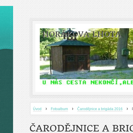
HORÁKOVA LHOTA
›
›
›
Úvod
Fotoalbum
Čarodějnice a brigáda 2016
ČARODĚJNICE A BRI