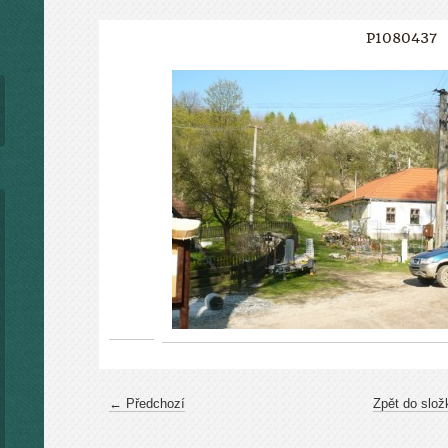
P1080437
← Předchozí
Zpět do slož