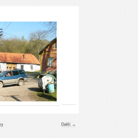
ky
Další →