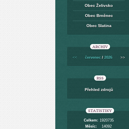
Obec Želivsko
Obec Brněnec
Obec Slatina
ARCHIV
<<
červenec
/
2026
>>
RSS
Přehled zdrojů
STATISTIKY
Celkem:
1920735
Měsíc:
14092