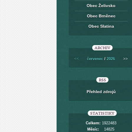
Obec Želivsko
Obec Brněnec
Obec Slatina
ARCHIV
<<
červenec
/
2026
>>
RSS
Přehled zdrojů
STATISTIKY
Celkem:
1922483
Měsíc:
14825