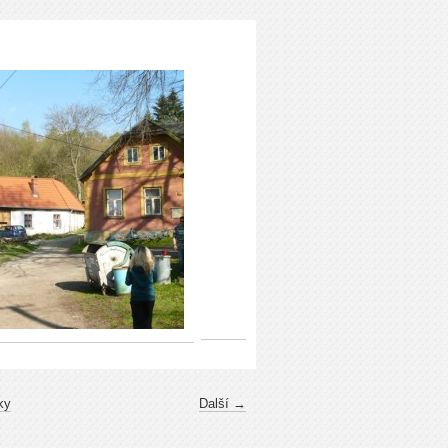
ky
Další →