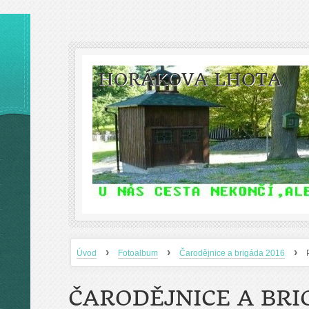
HORÁKOVA LHOTA
›
›
›
Úvod
Fotoalbum
Čarodějnice a brigáda 2016
ČARODĚJNICE A BRI