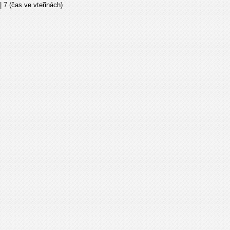
|
7
(čas ve vteřinách)