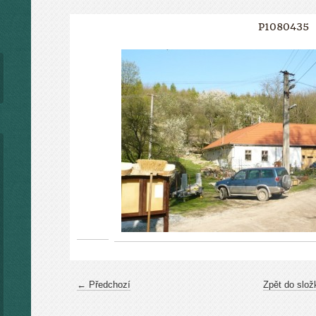
P1080435
← Předchozí
Zpět do slož