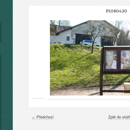
P1080430
← Předchozí
Zpět do slož