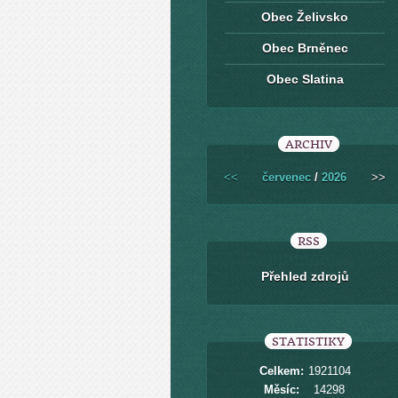
Obec Želivsko
Obec Brněnec
Obec Slatina
ARCHIV
<<
červenec
/
2026
>>
RSS
Přehled zdrojů
STATISTIKY
Celkem:
1921104
Měsíc:
14298