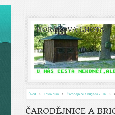
HORÁKOVA LHOTA
›
›
›
Úvod
Fotoalbum
Čarodějnice a brigáda 2016
ČARODĚJNICE A BRI