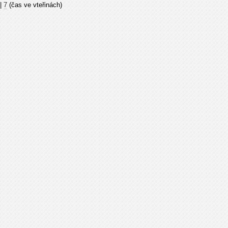
|
7
(čas ve vteřinách)