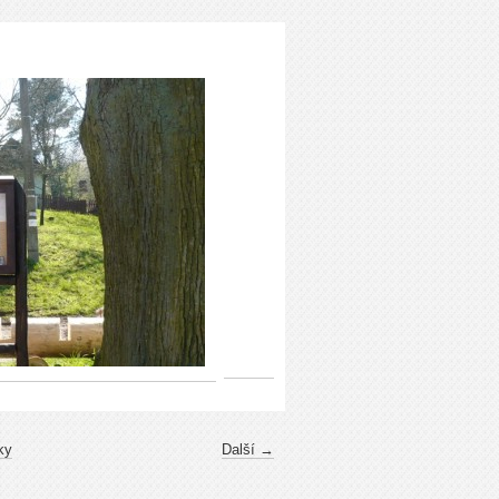
ky
Další →