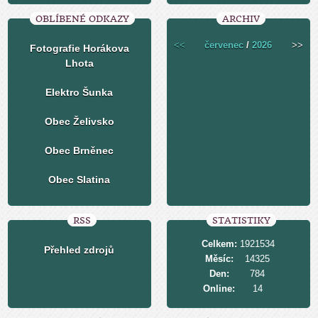
OBLÍBENÉ ODKAZY
ARCHIV
<<
červenec
/
2026
>>
Fotografie Horákova
Lhota
Elektro Šunka
Obec Želivsko
Obec Brněnec
Obec Slatina
RSS
STATISTIKY
Celkem:
1921534
Přehled zdrojů
Měsíc:
14325
Den:
784
Online:
14