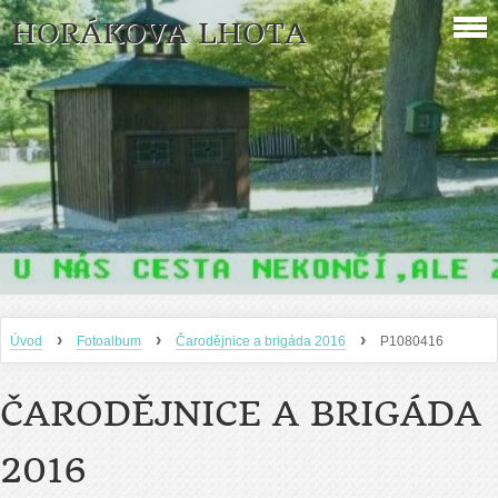
HORÁKOVA LHOTA
›
›
›
Úvod
Fotoalbum
Čarodějnice a brigáda 2016
P1080416
ČARODĚJNICE A BRIGÁDA
2016