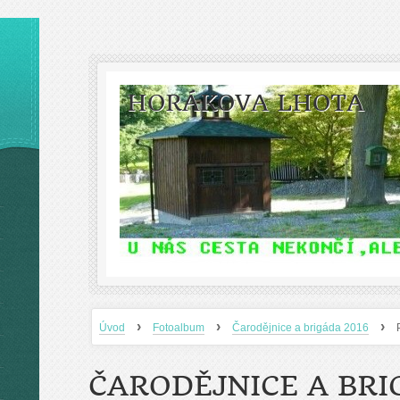
HORÁKOVA LHOTA
›
›
›
Úvod
Fotoalbum
Čarodějnice a brigáda 2016
ČARODĚJNICE A BRI