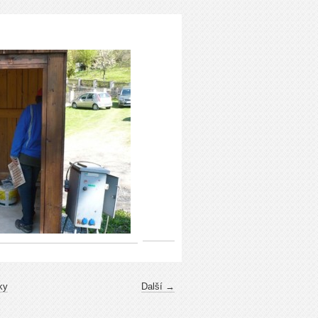
ky
Další →