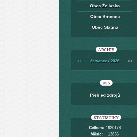
Obec Želivsko
Obec Brněnec
Obec Slatina
ARCHIV
<<
červenec
/
2026
>>
RSS
Přehled zdrojů
STATISTIKY
Celkem:
1920178
Měsíc:
13836