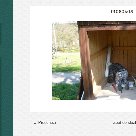
P1080405
← Předchozí
Zpět do slož