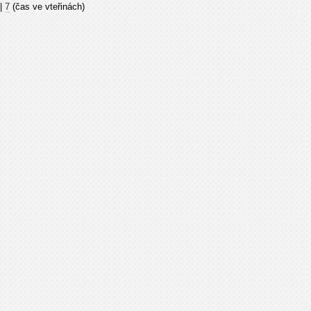
|
7
(čas ve vteřinách)