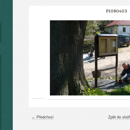
P1080403
← Předchozí
Zpět do slož