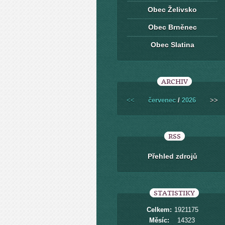
Obec Želivsko
Obec Brněnec
Obec Slatina
ARCHIV
<<
červenec
/
2026
>>
RSS
Přehled zdrojů
STATISTIKY
Celkem:
1921175
Měsíc:
14323