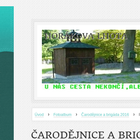
HORÁKOVA LHOTA
›
›
›
Úvod
Fotoalbum
Čarodějnice a brigáda 2016
ČARODĚJNICE A BRI