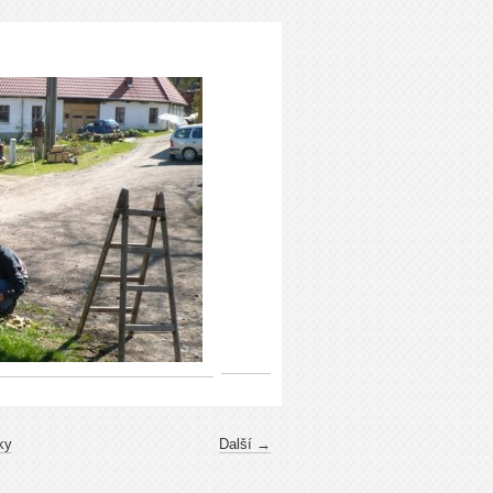
ky
Další →