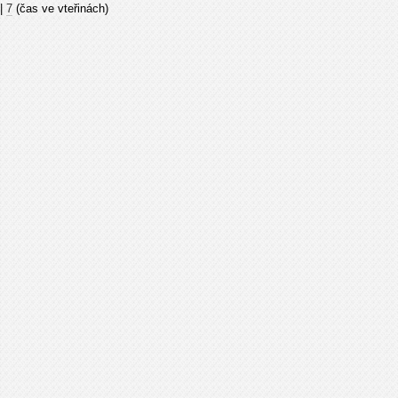
|
7
(čas ve vteřinách)