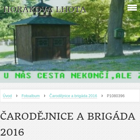
HORÁKOVA LHOTA
›
›
›
Úvod
Fotoalbum
Čarodějnice a brigáda 2016
P1080396
ČARODĚJNICE A BRIGÁDA
2016