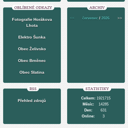
OBLÍBENÉ ODKAZY
ARCHIV
<<
červenec
/
2026
>>
Fotografie Horákova
Lhota
Elektro Šunka
Obec Želivsko
Obec Brněnec
Obec Slatina
RSS
STATISTIKY
Celkem:
1921715
Přehled zdrojů
Měsíc:
14285
Den:
631
Online:
3