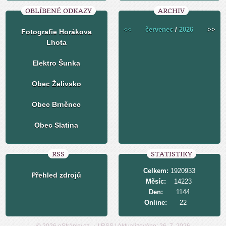
OBLÍBENÉ ODKAZY
ARCHIV
<<
červenec
/
2026
>>
Fotografie Horákova
Lhota
Elektro Šunka
Obec Želivsko
Obec Brněnec
Obec Slatina
RSS
STATISTIKY
Celkem:
1920933
Přehled zdrojů
Měsíc:
14223
Den:
1144
Online:
22