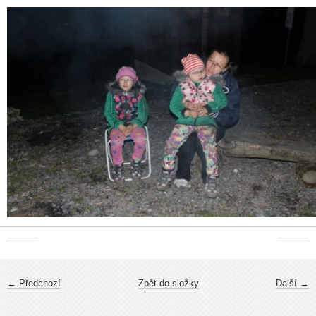
← Předchozí
Zpět do složky
Další →