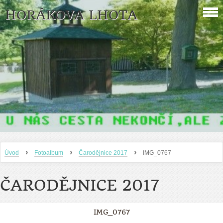
HORÁKOVA LHOTA
›
›
›
Úvod
Fotoalbum
Čarodějnice 2017
IMG_0767
ČARODĚJNICE 2017
IMG_0767