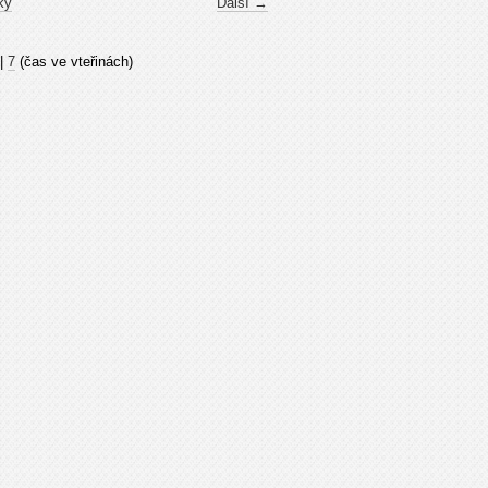
ky
Další →
|
7
(čas ve vteřinách)