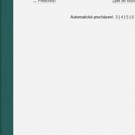
← Předchozí
Zpět do slož
Automatické procházení:
3
|
4
|
5
|
6