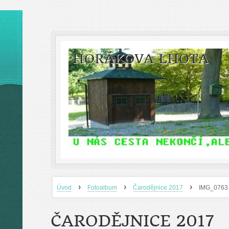
HORÁKOVA LHOTA
›
›
›
Úvod
Fotoalbum
Čarodějnice 2017
IMG_0763
ČARODĚJNICE 2017