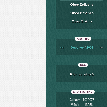
Obec Želivsko
Obec Brněnec
Obec Slatina
ARCHIV
<<
červenec
/
2026
>>
RSS
Přehled zdrojů
STATISTIKY
Celkem:
1920073
Měsíc:
13956