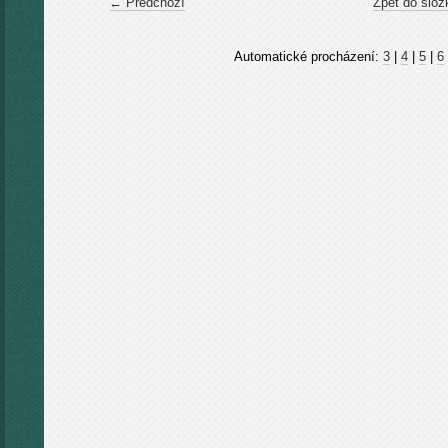
← Předchozí
Zpět do slož
Automatické procházení:
3
|
4
|
5
|
6