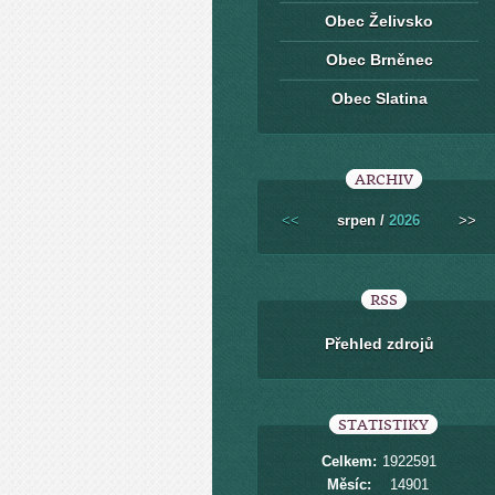
Obec Želivsko
Obec Brněnec
Obec Slatina
ARCHIV
<<
srpen /
2026
>>
RSS
Přehled zdrojů
STATISTIKY
Celkem:
1922591
Měsíc:
14901