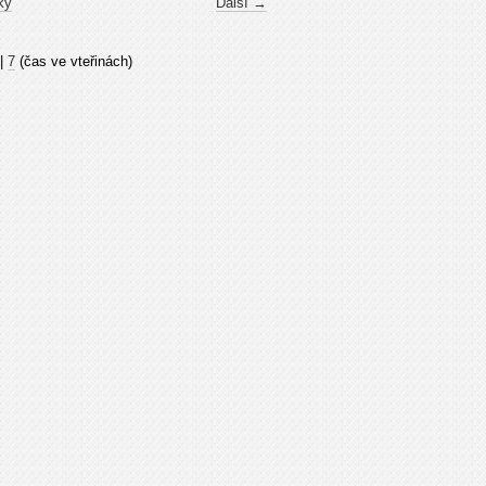
ky
Další →
|
7
(čas ve vteřinách)