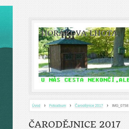
HORÁKOVA LHOTA
›
›
›
Úvod
Fotoalbum
Čarodějnice 2017
IMG_0758
ČARODĚJNICE 2017