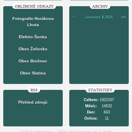
OBLÍBENÉ ODKAZY
ARCHIV
<<
červenec
/
2026
>>
Fotografie Horákova
Lhota
Elektro Šunka
Obec Želivsko
Obec Brněnec
Obec Slatina
RSS
STATISTIKY
Celkem:
1922107
Přehled zdrojů
Měsíc:
14532
Den:
663
Online:
11