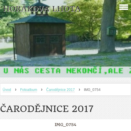
HORÁKOVA LHOTA
›
›
›
Úvod
Fotoalbum
Čarodějnice 2017
IMG_0754
ČARODĚJNICE 2017
IMG_0754