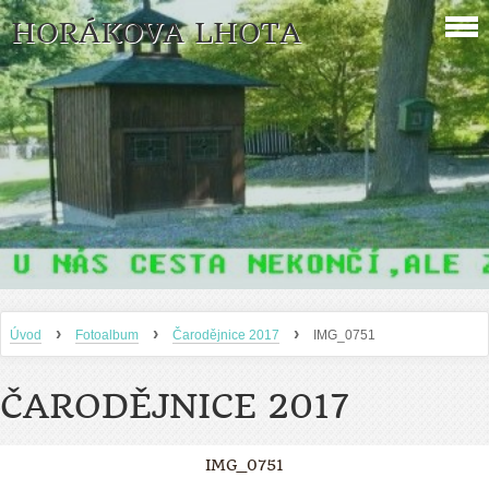
HORÁKOVA LHOTA
›
›
›
Úvod
Fotoalbum
Čarodějnice 2017
IMG_0751
ČARODĚJNICE 2017
IMG_0751