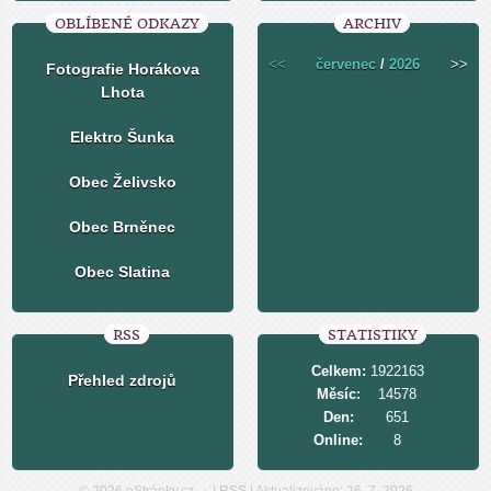
OBLÍBENÉ ODKAZY
ARCHIV
<<
červenec
/
2026
>>
Fotografie Horákova
Lhota
Elektro Šunka
Obec Želivsko
Obec Brněnec
Obec Slatina
RSS
STATISTIKY
Celkem:
1922163
Přehled zdrojů
Měsíc:
14578
Den:
651
Online:
8