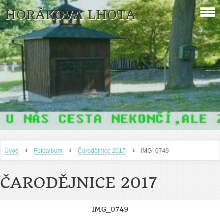
HORÁKOVA LHOTA
›
›
›
Úvod
Fotoalbum
Čarodějnice 2017
IMG_0749
ČARODĚJNICE 2017
IMG_0749