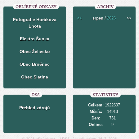
OBLÍBENÉ ODKAZY
ARCHIV
<<
srpen /
2026
>>
Fotografie Horákova
Lhota
Elektro Šunka
Obec Želivsko
Obec Brněnec
Obec Slatina
RSS
STATISTIKY
Celkem:
1922607
Přehled zdrojů
Měsíc:
14913
Den:
731
Online:
9