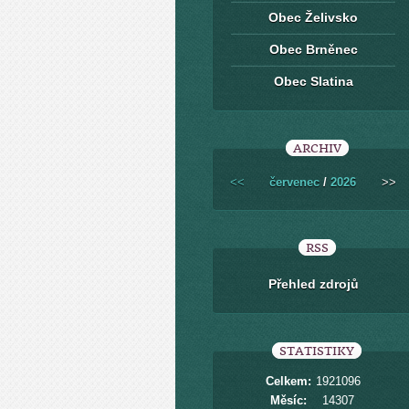
Obec Želivsko
Obec Brněnec
Obec Slatina
ARCHIV
<<
červenec
/
2026
>>
RSS
Přehled zdrojů
STATISTIKY
Celkem:
1921096
Měsíc:
14307