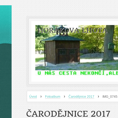
HORÁKOVA LHOTA
›
›
›
Úvod
Fotoalbum
Čarodějnice 2017
IMG_0745
ČARODĚJNICE 2017