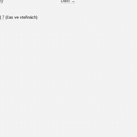
ky
Další →
|
7
(čas ve vteřinách)