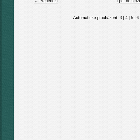
← Předchozí
Zpět do slož
Automatické procházení:
3
|
4
|
5
|
6