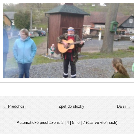
← Předchozí
Zpět do složky
Další →
Automatické procházení:
3
|
4
|
5
|
6
|
7
(čas ve vteřinách)