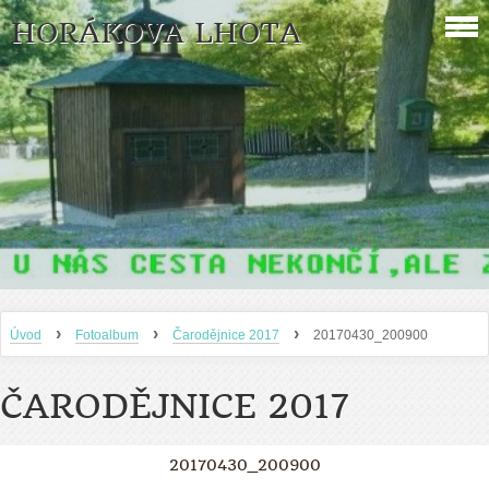
HORÁKOVA LHOTA
›
›
›
Úvod
Fotoalbum
Čarodějnice 2017
20170430_200900
ČARODĚJNICE 2017
20170430_200900