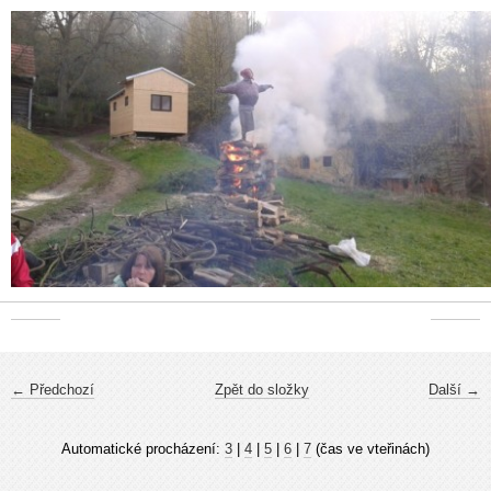
← Předchozí
Zpět do složky
Další →
Automatické procházení:
3
|
4
|
5
|
6
|
7
(čas ve vteřinách)