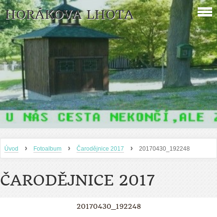
HORÁKOVA LHOTA
›
›
›
Úvod
Fotoalbum
Čarodějnice 2017
20170430_192248
ČARODĚJNICE 2017
20170430_192248