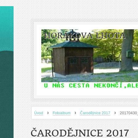
HORÁKOVA LHOTA
›
›
›
Úvod
Fotoalbum
Čarodějnice 2017
20170430
ČARODĚJNICE 2017