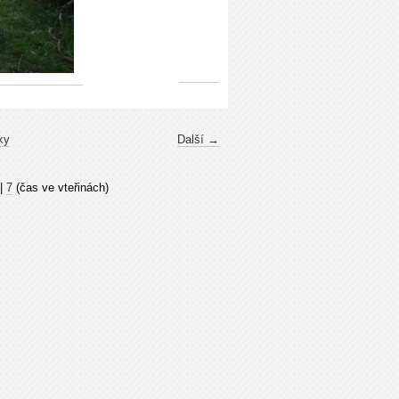
ky
Další →
|
7
(čas ve vteřinách)