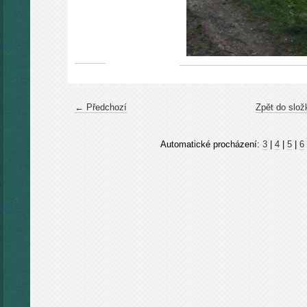
← Předchozí
Zpět do slož
Automatické procházení:
3
|
4
|
5
|
6