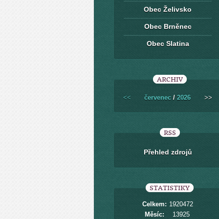
Obec Želivsko
Obec Brněnec
Obec Slatina
ARCHIV
<<
červenec
/
2026
>>
RSS
Přehled zdrojů
STATISTIKY
Celkem:
1920472
Měsíc:
13925