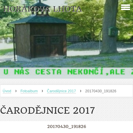
HORÁKOVA LHOTA
›
›
›
Úvod
Fotoalbum
Čarodějnice 2017
20170430_191826
ČARODĚJNICE 2017
20170430_191826