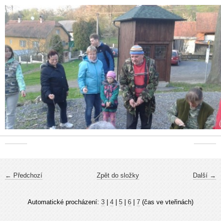
← Předchozí
Zpět do složky
Další →
Automatické procházení:
3
|
4
|
5
|
6
|
7
(čas ve vteřinách)