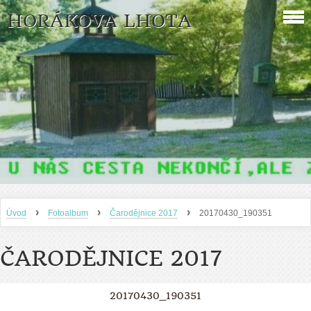
HORÁKOVA LHOTA
›
›
›
Úvod
Fotoalbum
Čarodějnice 2017
20170430_190351
ČARODĚJNICE 2017
20170430_190351