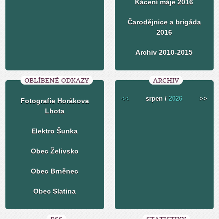
Kácení máje 2016
Čarodějnice a brigáda
2016
Archiv 2010-2015
OBLÍBENÉ ODKAZY
ARCHIV
<<
srpen /
2026
>>
Fotografie Horákova
Lhota
Elektro Šunka
Obec Želivsko
Obec Brněnec
Obec Slatina