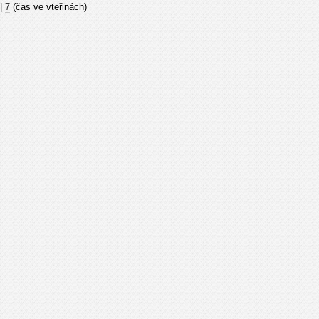
|
7
(čas ve vteřinách)