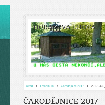
HORÁKOVA LHOTA
›
›
›
Úvod
Fotoalbum
Čarodějnice 2017
20170430
ČARODĚJNICE 2017