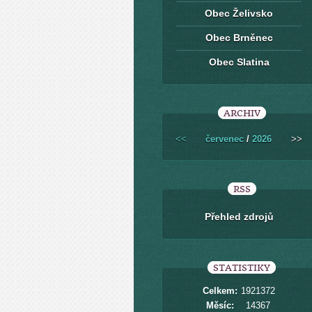
Obec Želivsko
Obec Brněnec
Obec Slatina
ARCHIV
<<
červenec
/
2026
>>
RSS
Přehled zdrojů
STATISTIKY
Celkem:
1921372
Měsíc:
14367