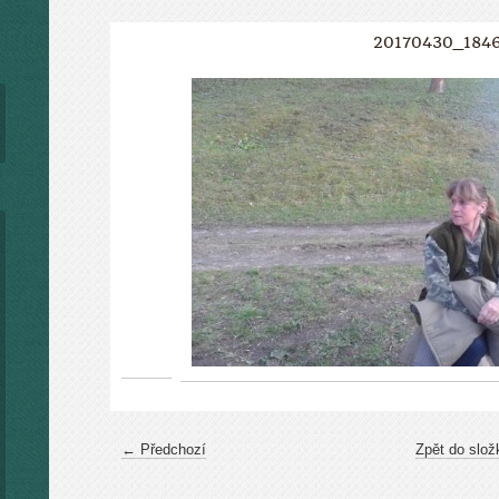
20170430_184
← Předchozí
Zpět do slož