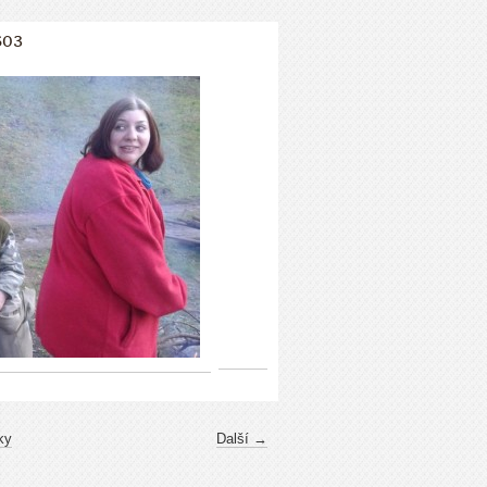
603
ky
Další →