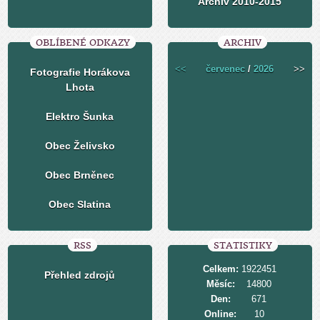
Archiv 2010-2015
OBLÍBENÉ ODKAZY
ARCHIV
<<
červenec
/
2026
>>
Fotografie Horákova
Lhota
Elektro Šunka
Obec Želivsko
Obec Brněnec
Obec Slatina
RSS
STATISTIKY
Celkem:
1922451
Přehled zdrojů
Měsíc:
14800
Den:
671
Online:
10