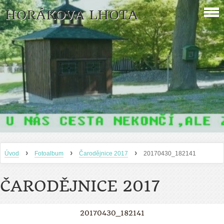
HORÁKOVA LHOTA
›
›
›
Úvod
Fotoalbum
Čarodějnice 2017
20170430_182141
ČARODĚJNICE 2017
20170430_182141