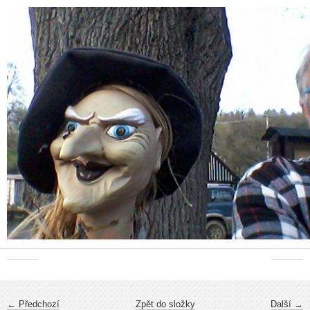
← Předchozí
Zpět do složky
Další →