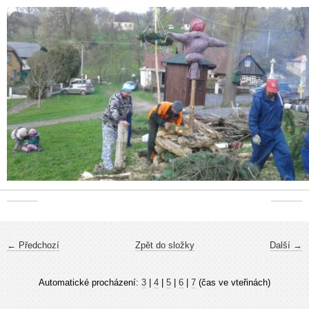
← Předchozí
Zpět do složky
Další →
Automatické procházení:
3
|
4
|
5
|
6
|
7
(čas ve vteřinách)