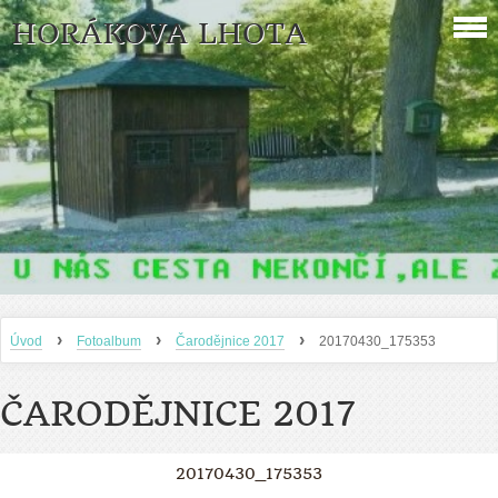
HORÁKOVA LHOTA
›
›
›
Úvod
Fotoalbum
Čarodějnice 2017
20170430_175353
ČARODĚJNICE 2017
20170430_175353