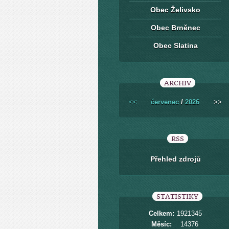
Obec Želivsko
Obec Brněnec
Obec Slatina
ARCHIV
<<
červenec
/
2026
>>
RSS
Přehled zdrojů
STATISTIKY
Celkem:
1921345
Měsíc:
14376