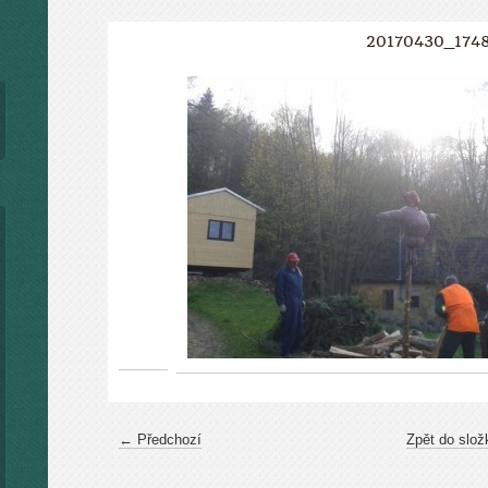
20170430_174
← Předchozí
Zpět do slož