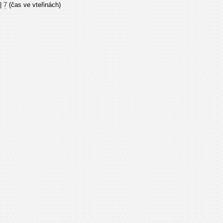
|
7
(čas ve vteřinách)