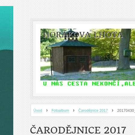
HORÁKOVA LHOTA
›
›
›
Úvod
Fotoalbum
Čarodějnice 2017
20170430
ČARODĚJNICE 2017