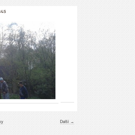
845
ky
Další →