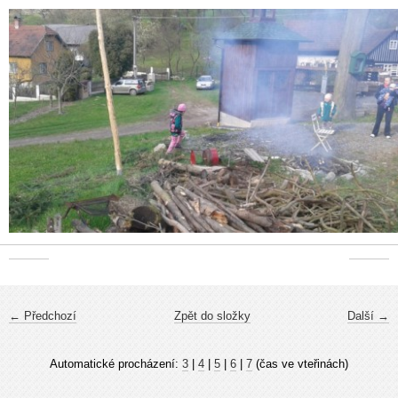
← Předchozí
Zpět do složky
Další →
Automatické procházení:
3
|
4
|
5
|
6
|
7
(čas ve vteřinách)