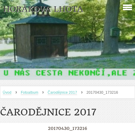
HORÁKOVA LHOTA
›
›
›
Úvod
Fotoalbum
Čarodějnice 2017
20170430_173216
ČARODĚJNICE 2017
20170430_173216