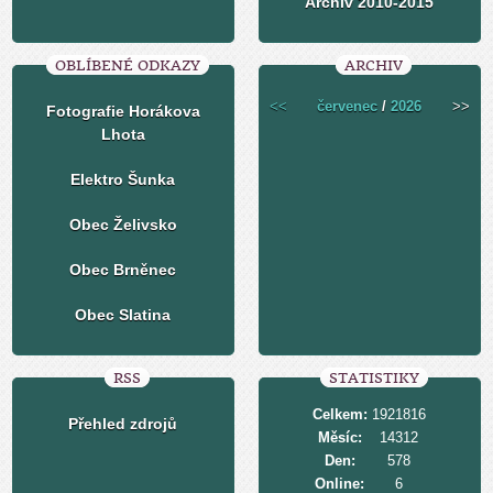
Archiv 2010-2015
OBLÍBENÉ ODKAZY
ARCHIV
<<
červenec
/
2026
>>
Fotografie Horákova
Lhota
Elektro Šunka
Obec Želivsko
Obec Brněnec
Obec Slatina
RSS
STATISTIKY
Celkem:
1921816
Přehled zdrojů
Měsíc:
14312
Den:
578
Online:
6