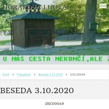
HORÁKOVA LHOTA
›
›
›
Úvod
Fotoalbum
Beseda 3.10.2020
DSC00049
BESEDA 3.10.2020
DSC00049