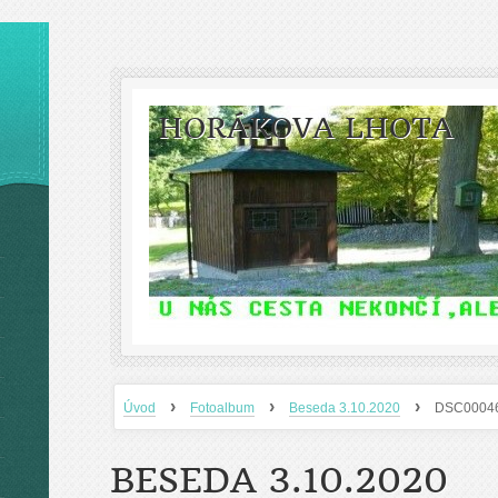
HORÁKOVA LHOTA
›
›
›
Úvod
Fotoalbum
Beseda 3.10.2020
DSC0004
BESEDA 3.10.2020