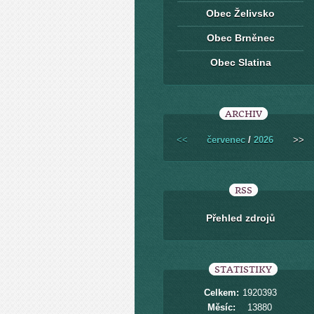
Obec Želivsko
Obec Brněnec
Obec Slatina
ARCHIV
<<
červenec
/
2026
>>
RSS
Přehled zdrojů
STATISTIKY
Celkem:
1920393
Měsíc:
13880