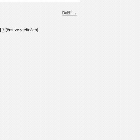
Další →
|
7
(čas ve vteřinách)