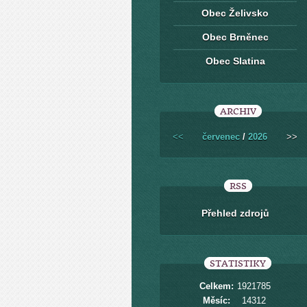
Obec Želivsko
Obec Brněnec
Obec Slatina
ARCHIV
<<
červenec
/
2026
>>
RSS
Přehled zdrojů
STATISTIKY
Celkem:
1921785
Měsíc:
14312