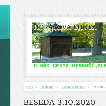
HORÁKOVA LHOTA
›
›
›
Úvod
Fotoalbum
Beseda 3.10.2020
DSC0004
BESEDA 3.10.2020