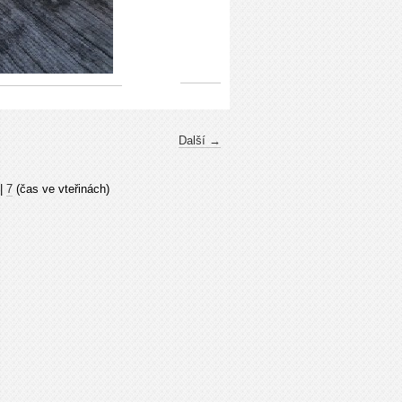
Další →
|
7
(čas ve vteřinách)