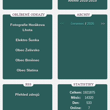
Archiv 2010-2015
OBLÍBENÉ ODKAZY
ARCHIV
<<
červenec
/
2026
>>
Fotografie Horákova
Lhota
Elektro Šunka
Obec Želivsko
Obec Brněnec
Obec Slatina
RSS
STATISTIKY
Celkem:
1921875
Přehled zdrojů
Měsíc:
14320
Den:
533
Online:
7