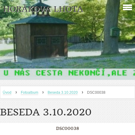
HORÁKOVA LHOTA
›
›
›
Úvod
Fotoalbum
Beseda 3.10.2020
DSC00038
BESEDA 3.10.2020
DSC00038