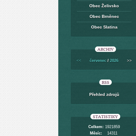
Obec Želivsko
Obec Brněnec
Obec Slatina
ARCHIV
<<
červenec
/
2026
>>
RSS
Přehled zdrojů
STATISTIKY
Celkem:
1921859
Měsíc:
14311