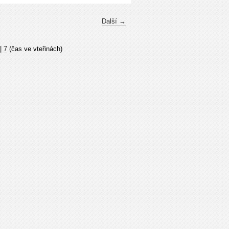
Další →
|
7
(čas ve vteřinách)