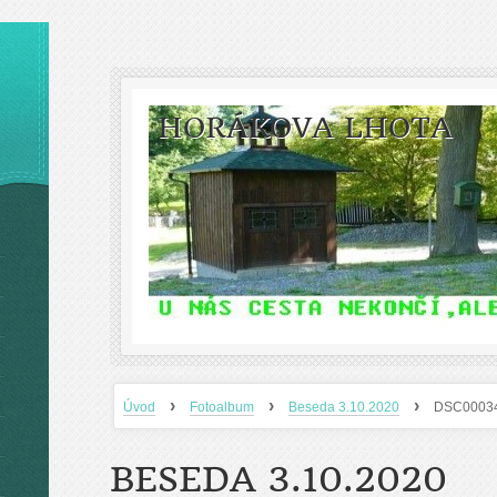
HORÁKOVA LHOTA
›
›
›
Úvod
Fotoalbum
Beseda 3.10.2020
DSC0003
BESEDA 3.10.2020