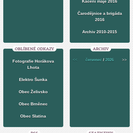
Kácení máje 2016
Čarodějnice a brigáda
2016
Archiv 2010-2015
OBLÍBENÉ ODKAZY
ARCHIV
<<
červenec
/
2026
>>
Fotografie Horákova
Lhota
Elektro Šunka
Obec Želivsko
Obec Brněnec
Obec Slatina