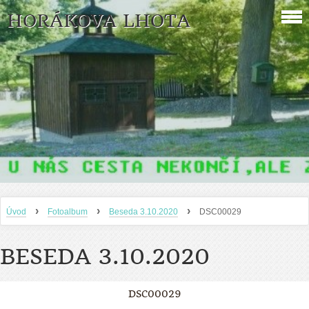
HORÁKOVA LHOTA
›
›
›
Úvod
Fotoalbum
Beseda 3.10.2020
DSC00029
BESEDA 3.10.2020
DSC00029