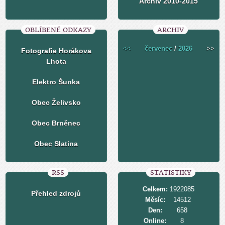
Archiv 2010-2015
OBLÍBENÉ ODKAZY
ARCHIV
<<
červenec
/
2026
>>
Fotografie Horákova
Lhota
Elektro Šunka
Obec Želivsko
Obec Brněnec
Obec Slatina
RSS
STATISTIKY
Celkem:
1922085
Přehled zdrojů
Měsíc:
14512
Den:
658
Online:
8