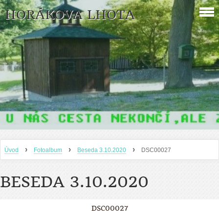
HORÁKOVA LHOTA
›
›
›
Úvod
Fotoalbum
Beseda 3.10.2020
DSC00027
BESEDA 3.10.2020
DSC00027