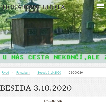
HORÁKOVA LHOTA
›
›
›
Úvod
Fotoalbum
Beseda 3.10.2020
DSC00026
BESEDA 3.10.2020
DSC00026