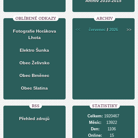
Archiv 2010-2015
OBLÍBENÉ ODKAZY
ARCHIV
<<
červenec
/
2026
>>
Fotografie Horákova
Lhota
Elektro Šunka
Obec Želivsko
Obec Brněnec
Obec Slatina
RSS
STATISTIKY
Celkem:
1920467
Přehled zdrojů
Měsíc:
13922
Den:
1106
Online:
15