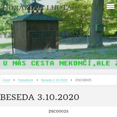
HORÁKOVA LHOTA
›
›
›
Úvod
Fotoalbum
Beseda 3.10.2020
DSC00025
BESEDA 3.10.2020
DSC00025