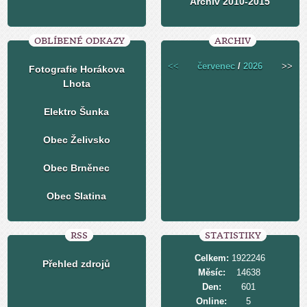
Archiv 2010-2015
OBLÍBENÉ ODKAZY
ARCHIV
<<
červenec
/
2026
>>
Fotografie Horákova
Lhota
Elektro Šunka
Obec Želivsko
Obec Brněnec
Obec Slatina
RSS
STATISTIKY
Celkem:
1922246
Přehled zdrojů
Měsíc:
14638
Den:
601
Online:
5