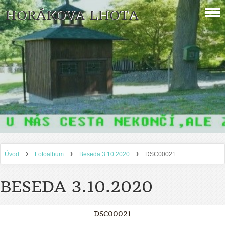
HORÁKOVA LHOTA
›
›
›
Úvod
Fotoalbum
Beseda 3.10.2020
DSC00021
BESEDA 3.10.2020
DSC00021