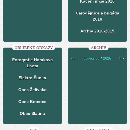
Kácení máje 2016
Čarodějnice a brigáda
2016
Archiv 2010-2015
OBLÍBENÉ ODKAZY
ARCHIV
<<
červenec
/
2026
>>
Fotografie Horákova
Lhota
Elektro Šunka
Obec Želivsko
Obec Brněnec
Obec Slatina