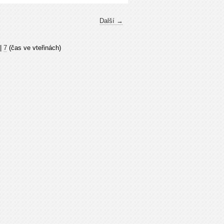
Další →
|
7
(čas ve vteřinách)