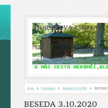
HORÁKOVA LHOTA
›
›
›
Úvod
Fotoalbum
Beseda 3.10.2020
DSC0001
BESEDA 3.10.2020