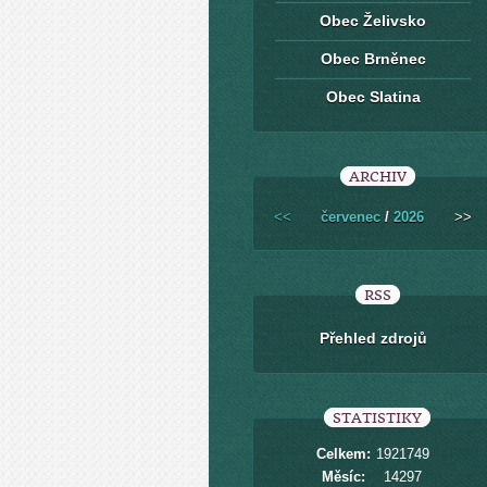
Obec Želivsko
Obec Brněnec
Obec Slatina
ARCHIV
<<
červenec
/
2026
>>
RSS
Přehled zdrojů
STATISTIKY
Celkem:
1921749
Měsíc:
14297