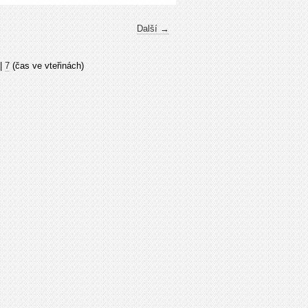
Další →
|
7
(čas ve vteřinách)