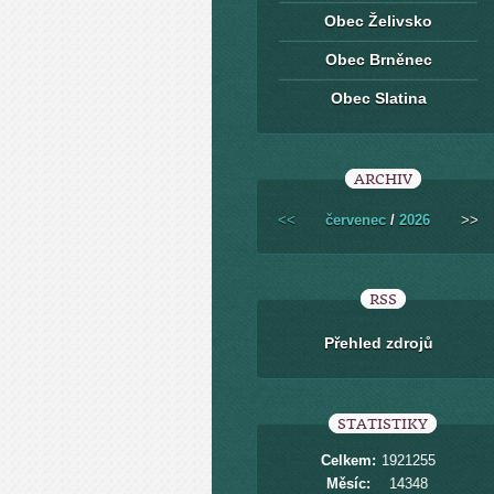
Obec Želivsko
Obec Brněnec
Obec Slatina
ARCHIV
<<
červenec
/
2026
>>
RSS
Přehled zdrojů
STATISTIKY
Celkem:
1921255
Měsíc:
14348