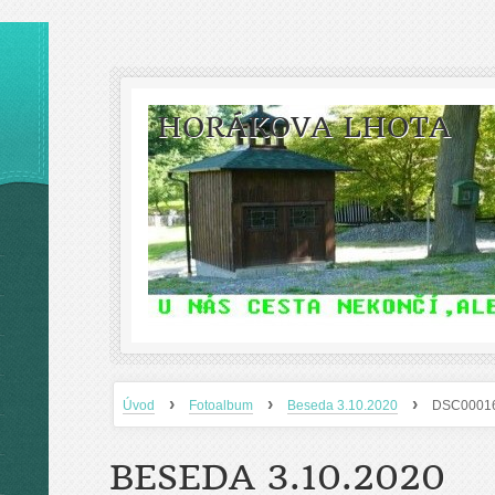
HORÁKOVA LHOTA
›
›
›
Úvod
Fotoalbum
Beseda 3.10.2020
DSC0001
BESEDA 3.10.2020