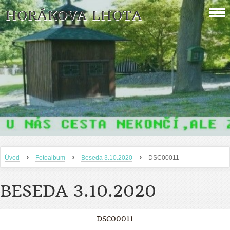
HORÁKOVA LHOTA
›
›
›
Úvod
Fotoalbum
Beseda 3.10.2020
DSC00011
BESEDA 3.10.2020
DSC00011