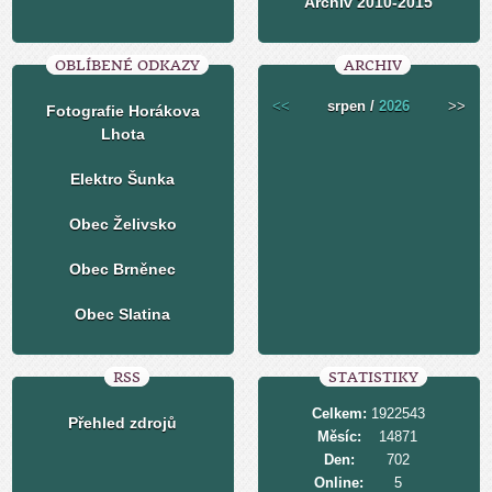
Archiv 2010-2015
OBLÍBENÉ ODKAZY
ARCHIV
<<
srpen /
2026
>>
Fotografie Horákova
Lhota
Elektro Šunka
Obec Želivsko
Obec Brněnec
Obec Slatina
RSS
STATISTIKY
Celkem:
1922543
Přehled zdrojů
Měsíc:
14871
Den:
702
Online:
5