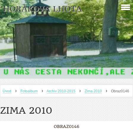
HORÁKOVA LHOTA
›
›
›
›
Úvod
Fotoalbum
Archiv 2010-2015
Zima 2010
Obraz0146
ZIMA 2010
OBRAZ0146