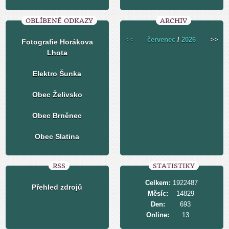
OBLÍBENÉ ODKAZY
ARCHIV
<<
červenec
/
2026
>>
Fotografie Horákova
Lhota
Elektro Šunka
Obec Želivsko
Obec Brněnec
Obec Slatina
RSS
STATISTIKY
Celkem:
1922487
Přehled zdrojů
Měsíc:
14829
Den:
693
Online:
13