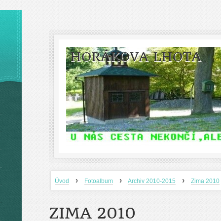
HORÁKOVA LHOTA
›
›
›
Úvod
Fotoalbum
Archiv 2010-2015
Zima 2010
ZIMA 2010