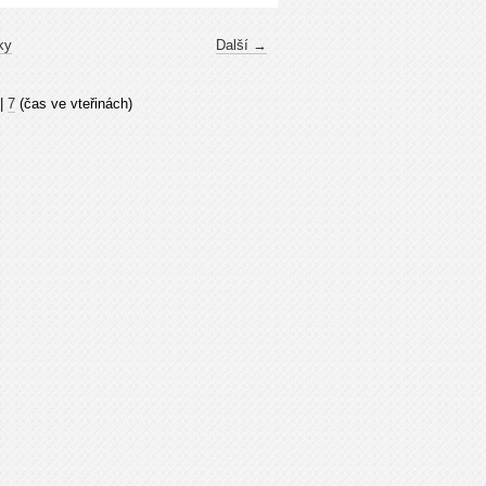
ky
Další →
|
7
(čas ve vteřinách)