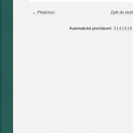
← Předchozí
Zpět do slož
Automatické procházení:
3
|
4
|
5
|
6