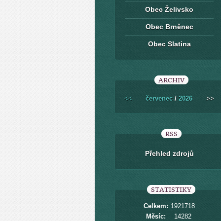
Obec Želivsko
Obec Brněnec
Obec Slatina
ARCHIV
<<
červenec
/
2026
>>
RSS
Přehled zdrojů
STATISTIKY
Celkem:
1921718
Měsíc:
14282