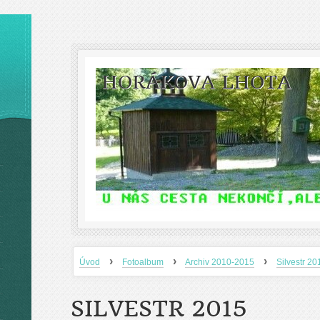
HORÁKOVA LHOTA
›
›
›
Úvod
Fotoalbum
Archiv 2010-2015
Silvestr 20
SILVESTR 2015