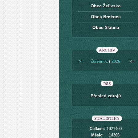
Obec Želivsko
Obec Brněnec
Obec Slatina
ARCHIV
<<
červenec
/
2026
>>
RSS
Přehled zdrojů
STATISTIKY
Celkem:
1921400
Měsíc:
14366