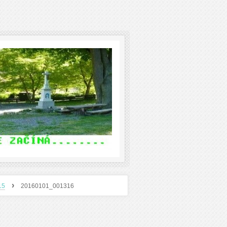
›
15
20160101_001316