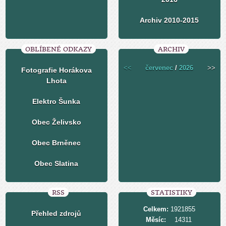
Archiv 2010-2015
OBLÍBENÉ ODKAZY
ARCHIV
<<
červenec
/
2026
>>
Fotografie Horákova
Lhota
Elektro Šunka
Obec Želivsko
Obec Brněnec
Obec Slatina
RSS
STATISTIKY
Celkem:
1921855
Přehled zdrojů
Měsíc:
14311