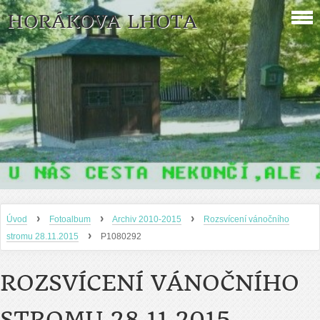
HORÁKOVA LHOTA
›
›
›
Úvod
Fotoalbum
Archiv 2010-2015
Rozsvícení vánočního
›
stromu 28.11.2015
P1080292
ROZSVÍCENÍ VÁNOČNÍHO
STROMU 28.11.2015