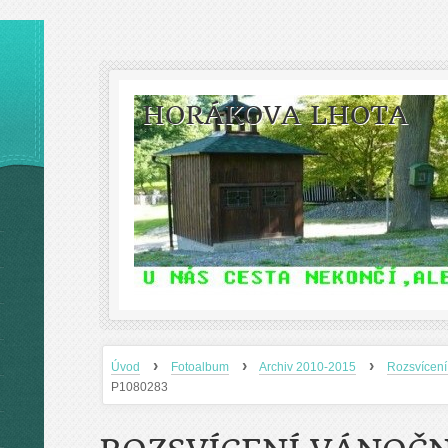
HORÁKOVA LHOTA
›
›
›
Úvod
Fotoalbum
Archiv 2010-2015
Rozsvícení
P1080283