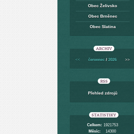
Obec Želivsko
Obec Brněnec
Obec Slatina
ARCHIV
<<
červenec
/
2026
>>
RSS
Přehled zdrojů
STATISTIKY
Celkem:
1921753
Měsíc:
14300