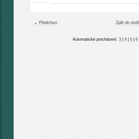
← Předchozí
Zpět do slož
Automatické procházení:
3
|
4
|
5
|
6