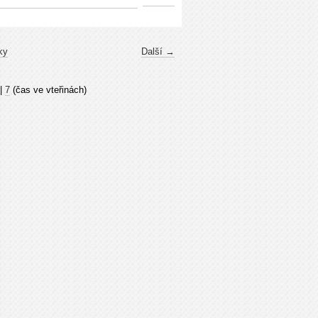
ky
Další →
|
7
(čas ve vteřinách)