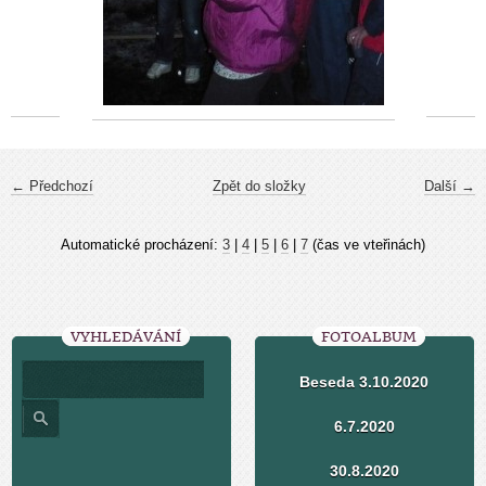
← Předchozí
Zpět do složky
Další →
Automatické procházení:
3
|
4
|
5
|
6
|
7
(čas ve vteřinách)
VYHLEDÁVÁNÍ
FOTOALBUM
Beseda 3.10.2020
6.7.2020
30.8.2020