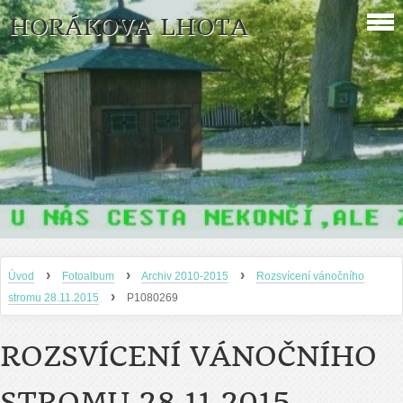
HORÁKOVA LHOTA
›
›
›
Úvod
Fotoalbum
Archiv 2010-2015
Rozsvícení vánočního
›
stromu 28.11.2015
P1080269
ROZSVÍCENÍ VÁNOČNÍHO
STROMU 28.11.2015